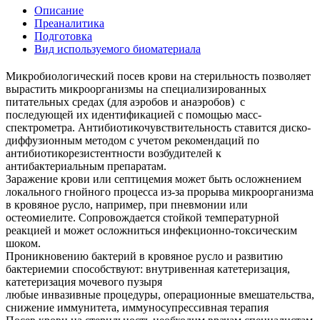
Описание
Преаналитика
Подготовка
Вид используемого биоматериала
Микробиологический посев крови на стерильность позволяет
вырастить микроорганизмы на специализированных
питательных средах (для аэробов и анаэробов) с
последующей их идентификацией с помощью масс-
спектрометра. Антибиотикочувствительность ставится диско-
диффузионным методом с учетом рекомендаций по
антибиотикорезистентности возбудителей к
антибактериальным препаратам.
Заражение крови или септицемия может быть осложнением
локального гнойного процесса из-за прорыва микроорганизма
в кровяное русло, например, при пневмонии или
остеомиелите. Сопровождается стойкой температурной
реакцией и может осложниться инфекционно-токсическим
шоком.
Проникновению бактерий в кровяное русло и развитию
бактериемии способствуют: внутривенная катетеризация,
катетеризация мочевого пузыря
любые инвазивные процедуры, операционные вмешательства,
снижение иммунитета, иммуносупрессивная терапия