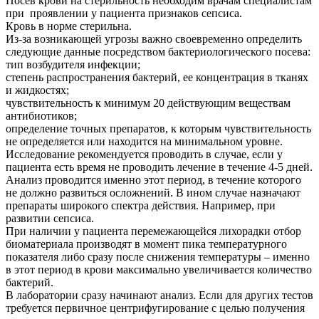
Посев крови на стерильность необходим врачам специалистам
при проявлении у пациента признаков сепсиса.
Кровь в норме стерильна.
Из-за возникающей угрозы важно своевременно определить
следующие данные посредством бактериологического посева:
тип возбудителя инфекции;
степень распространения бактерий, ее концентрация в тканях
и жидкостях;
чувствительность к минимум 20 действующим веществам
антибиотиков;
определение точных препаратов, к которым чувствительность
не определяется или находится на минимальном уровне.
Исследование рекомендуется проводить в случае, если у
пациента есть время не проводить лечение в течение 4-5 дней.
Анализ проводится именно этот период, в течение которого
не должно развиться осложнений. В ином случае назначают
препараты широкого спектра действия. Например, при
развитии сепсиса.
При наличии у пациента перемежающейся лихорадки отбор
биоматериала производят в момент пика температурного
показателя либо сразу после снижения температуры – именно
в этот период в крови максимально увеличивается количество
бактерий.
В лаборатории сразу начинают анализ. Если для других тестов
требуется первичное центрифугирование с целью получения