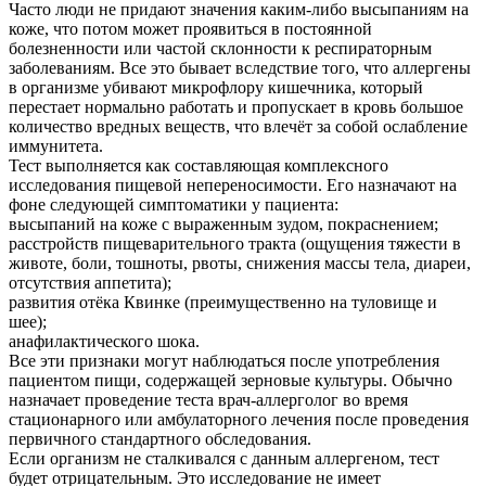
Часто люди не придают значения каким-либо высыпаниям на
коже, что потом может проявиться в постоянной
болезненности или частой склонности к респираторным
заболеваниям. Все это бывает вследствие того, что аллергены
в организме убивают микрофлору кишечника, который
перестает нормально работать и пропускает в кровь большое
количество вредных веществ, что влечёт за собой ослабление
иммунитета.
Тест выполняется как составляющая комплексного
исследования пищевой непереносимости. Его назначают на
фоне следующей симптоматики у пациента:
высыпаний на коже с выраженным зудом, покраснением;
расстройств пищеварительного тракта (ощущения тяжести в
животе, боли, тошноты, рвоты, снижения массы тела, диареи,
отсутствия аппетита);
развития отёка Квинке (преимущественно на туловище и
шее);
анафилактического шока.
Все эти признаки могут наблюдаться после употребления
пациентом пищи, содержащей зерновые культуры. Обычно
назначает проведение теста врач-аллерголог во время
стационарного или амбулаторного лечения после проведения
первичного стандартного обследования.
Если организм не сталкивался с данным аллергеном, тест
будет отрицательным. Это исследование не имеет