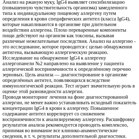
Анализ на ржаную муку, IgG4 выявляет сенсибилизацию
(повышенную чувствительность организма) замедленного
типа к индивидуальному пищевому аллергену путем
определения в крови специфических антител (класса IgG4),
которые накапливаются в организме при длительном
воздействии аллергена. Плохо переваренные компоненты
пищи действуют на организм как токсины, вызывая
различные нежелательные последствия. Анализ на аллергию -
это исследование, которое проводится с целью обнаружения
антигена, вызывающую аллергическую реакцию.
Исследование на обнаружение IgG4 к аллергену
аллергопанели №2 направлено на выявление у пациента
аллергической восприимчивости к определённому перечню
зерновых. Цель анализа — диагностирование в организме
определённых антител, появляющихся вследствие
иммунологической реакции. Тест играет значительную роль в
оценке этой разновидности аллергии.
Проводя мониторинг лечения на фоне диагностированной
аллергии, не менее важно устанавливать исходный показатель
концентрации IgG4 в крови к аллергену. Повышенное
содержание антител коррелирует со снижением
восприимчивости к анализируемому аллергену. Расшифровку
результатов анализа рекомендуется проводить комплексно,
принимая во внимание все клинико-анамнестические
сведения, в т. ч. результаты дополнительной диагностики.