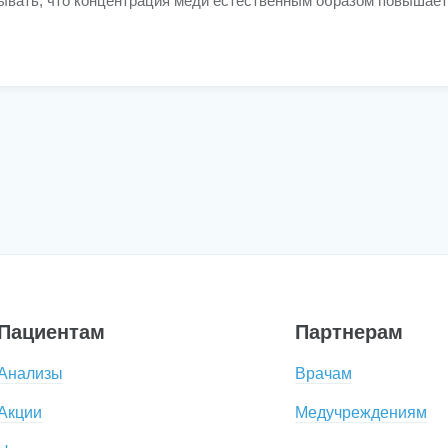
ывать, что концентрация меди естественным образом повышает
Пациентам
Партнерам
Анализы
Врачам
Акции
Медучреждениям