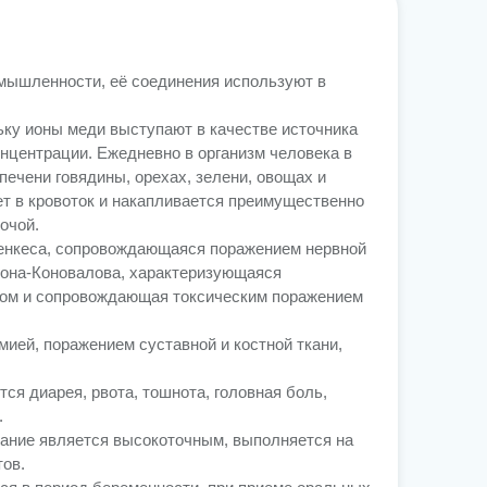
омышленности, её соединения используют в
ку ионы меди выступают в качестве источника
нцентрации. Ежедневно в организм человека в
ечени говядины, орехах, зелени, овощах и
ет в кровоток и накапливается преимущественно
очой.
енкеса, сопровождающаяся поражением нервной
сона-Коновалова, характеризующаяся
ином и сопровождающая токсическим поражением
ией, поражением суставной и костной ткани,
ся диарея, рвота, тошнота, головная боль,
.
вание является высокоточным, выполняется на
ов.