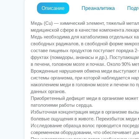
Описание
Преаналитика
Подг
Медь (Cu) — химический элемент, тяжелый метал
медицинской сфере в качестве компонента лекар
Медь необходима для катаболизма отдельных кат
свободных радикалов, в свободной форме микроэ
составе пищевых продуктов поступает порядка 2-
фруктах (помидоры, ананасы и др.). Поступающа
в печени, головном мозге и почках. Около 90% ме
Врожденные нарушения обмена меди выступают п
системы организма, при которой наблюдается на
накоплением меди в головном мозге и печени по
данных органов.
Приобретенный дефицит меди в организме может 
патологиями работы сердца.
Избыточная концентрация меди в организме вызыв
болевые ощущения в животе. Переизбыток меди м
Исследование образца волос проводится посредс
современном оборудовании, что обеспечивает до