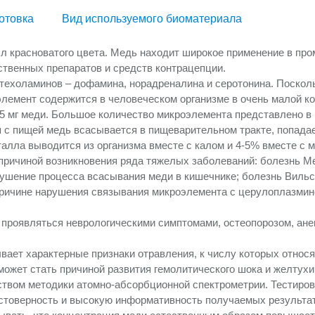
отовка
Вид используемого биоматериала
л красноватого цвета. Медь находит широкое применение в пр
ственных препаратов и средств контрацепции.
ехоламинов – дофамина, норадреналина и серотонина. Посколь
лемент содержится в человеческом организме в очень малой ко
5 мг меди. Большое количество микроэлемента представлено в п
я с пищей медь всасывается в пищеварительном тракте, попада
талла выводится из организма вместе с калом и 4-5% вместе с м
ричиной возникновения ряда тяжелых заболеваний: болезнь М
рушение процесса всасывания меди в кишечнике; болезнь Виль
 причине нарушения связывания микроэлемента с церулоплазм
проявляться неврологическими симптомами, остеопорозом, анем
ает характерные признаки отравления, к числу которых относят
ожет стать причиной развития гемолитического шока и желтухи
твом методики атомно-абсорбционной спектрометрии. Тестиро
стоверность и высокую информативность получаемых результат