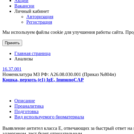
Акции
Вакансии
Личный кабинет
Авторизация
Регистрация
Мы используем файлы cookie для улучшения работы сайта. Прод
Принять
Главная страница
Анализы
16.37.001
Номенклатура МЗ РФ: A26.08.030.001 (Приказ №804н)
Кошка, перхоть (e1) IgE, ImmunoCAP
Описание
Преаналитика
Подготовка
Вид используемого биоматериала
Выявление антител класса Е, отвечающих за быстрый ответ на 
аллергеном, тест будет отрицательным.