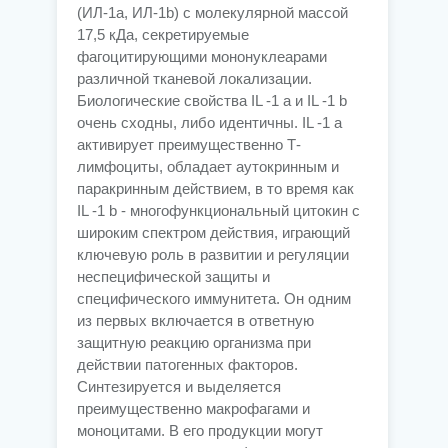
(ИЛ-1a, ИЛ-1b) с молекулярной массой
17,5 кДа, секретируемые
фагоцитирующими мононуклеарами
различной тканевой локализации.
Биологические свойства IL -1 a и IL -1 b
очень сходны, либо идентичны. IL -1 a
активирует преимущественно Т-
лимфоциты, обладает аутокринным и
паракринным действием, в то время как
IL -1 b - многофункциональный цитокин с
широким спектром действия, играющий
ключевую роль в развитии и регуляции
неспецифической защиты и
специфического иммунитета. Он одним
из первых включается в ответную
защитную реакцию организма при
действии патогенных факторов.
Синтезируется и выделяется
преимущественно макрофагами и
моноцитами. В его продукции могут