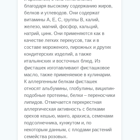
благодаря высокому содержанию жиров,
белков и углеводов. Они содержат
витамины А, Е, С, группы В, калий,
железо, магний, фосфор, кальций,
натрий, цинк. Они применяются как в
качестве легких перекусов, так и в
составе мороженого, пирожных и других
кондитерских изделий, а также
итальянских и восточных блюд. Из
фисташек изготавливают фисташковое
масло, также применяемое в кулинарии.
К аллергенным белкам фисташек
относят альбумины, глобулины, вицилин-
подобные протеины, белки – переносчики
липидов. Отмечается перекрестная
аллергическая активность с белками
орехов кешью, манго, арахиса, семенами
подсолнечника, кунжутом и, по
некоторым данным, с плодами растений
семейства розовых.