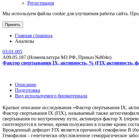
Регистрация
Мы используем файлы cookie для улучшения работы сайта. Прод
Принять
Главная страница
Анализы
03.01.005
A09.05.187 (Номенклатура МЗ РФ, Приказ №804н)
Фактор свертывания IX, активность, % (FIX активность, факт
Описание
Подготовка
Вид используемого биоматериала
Краткое описание исследования «Фактор свертывания IX, акти
Фактор свертывания IX (FIX), называемый также антигемофиль
свертывания по внутреннему пути, активируя фактор Х (перев
синтезируется в печени, время полужизни в плазме крови соста
Врожденный дефицит FIX является причиной гемофилии В (бол
Гемофилия – генетически обусловленное геморрагическое забо