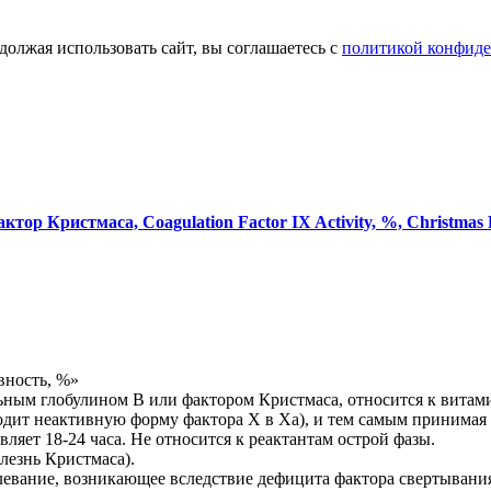
олжая использовать сайт, вы соглашаетесь с
политикой конфид
ор Кристмаса, Coagulation Factor IX Activity, %, Christmas 
вность, %»
ным глобулином B или фактором Кристмаса, относится к витами
одит неактивную форму фактора Х в Ха), и тем самым принимая 
вляет 18-24 часа. Не относится к реактантам острой фазы.
езнь Кристмаса).
левание, возникающее вследствие дефицита фактора свертывания