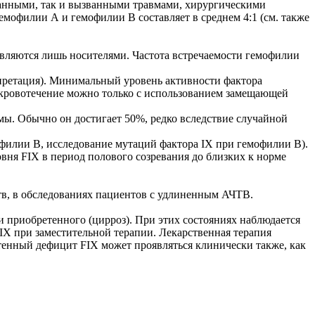
танными, так и вызванными травмами, хирургическими
мофилии А и гемофилии В составляет в среднем 4:1 (см. также
вляются лишь носителями. Частота встречаемости гемофилии
рпретация). Минимальный уровень активности фактора
 кровотечение можно только с использованием замещающей
мы. Обычно он достигает 50%, редко вследствие случайной
офилии В, исследование мутаций фактора IX при гемофилии B).
ня FIX в период полового созревания до близких к норме
тв, в обследованиях пациентов с удлиненным АЧТВ.
и приобретенного (цирроз). При этих состояниях наблюдается
IX при заместительной терапии. Лекарственная терапия
тенный дефицит FIX может проявляться клинически также, как