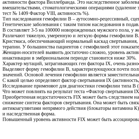
активности фактора Виллебранда. Это наследственное заболев
вмешательствами, стоматологическими операциями (удаление з
тест № 1409 Фактор VIII, активность %).
Тип наследования гемофилии B – аутосомно-рецессивный, сц
Генетические заболевания с таким типом наследования в под
В составляет 3-5 на 100000 новорожденных мужского пола, у 
Различают тяжелую, умеренную и легкую формы гемофилии В. 
Кристмаса, обеспечивающий нормальный каскад свертывания,
терапии. У большинства пациентов с гемофилией этот показат
Женщин-носителей выявить достаточно сложно, уровень активн
инактивации в эмбриональном периоде становится ниже 30%.
Характер мутаций, затрагивающих ген фактора IX, очень разно
Выделяют форму гемофилии В, характеризующуюся почти полны
значений. Основой лечения гемофилии является заместительна
С какой целью определяют фактор свертывания IX (активность
Исследование применяют для диагностики гемофилии типа B (
Что может повлиять на результат теста «Фактор свертывания IX
Приобретенная недостаточность FIX может быть следствием на
снижение синтеза факторов свертывания. Она может быть связ
антикоагулянтами непрямого действия (блокаторы витамина К
и наследственная форма.
Повышенный уровень активности FIX может быть ассоциирова