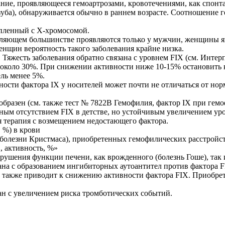
ание, проявляющееся гемоартрозами, кровотечениями, как спон
уба), обнаруживается обычно в раннем возрасте. Соотношение ге
епленный с Х-хромосомой.
авляющем большинстве проявляются только у мужчин, женщины я
женщин вероятность такого заболевания крайне низка.
Тяжесть заболевания обратно связана с уровнем FIX (см. Инте
 около 30%. При снижении активности ниже 10-15% остановить
ель менее 5%.
ости фактора IX у носителей может почти не отличаться от нор
образен (см. также тест № 7822В Гемофилия, фактор IX при гем
м отсутствием FIX в детстве, но устойчивым увеличением уров
я терапия с возмещением недостающего фактора.
, %) в крови
болезни Кристмаса), приобретенных гемофилических расстройс
, активность, %»
рушения функции печени, как врожденного (болезнь Гоше), так 
ана с образованием ингибиторных аутоантител против фактора F
) также приводит к снижению активности фактора FIX. Приобре
н с увеличением риска тромботических событий.