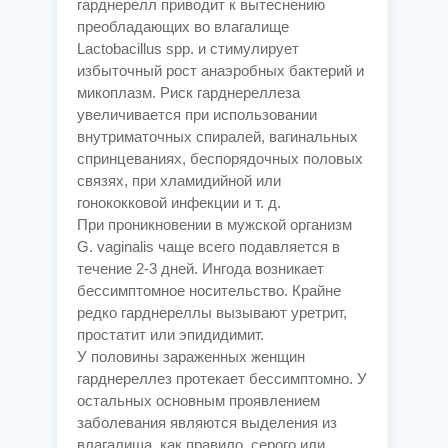
гарднерелл приводит к вытеснению
преобладающих во влагалище
Lactobacillus spp. и стимулирует
избыточный рост анаэробных бактерий и
микоплазм. Риск гарднереллеза
увеличивается при использовании
внутриматочных спиралей, вагинальных
спринцеваниях, беспорядочных половых
связях, при хламидийной или
гонококковой инфекции и т. д.
При проникновении в мужской организм
G. vaginalis чаще всего подавляется в
течение 2-3 дней. Ингода возникает
бессимптомное носительство. Крайне
редко гарднереллы вызывают уретрит,
простатит или эпидидимит.
У половины зараженных женщин
гарднереллез протекает бессимптомно. У
остальных основным проявлением
заболевания являются выделения из
влагалища, как правило, серого или