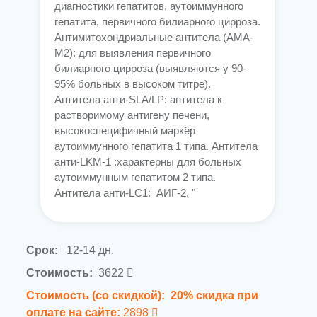
диагностики гепатитов, аутоиммунного
гепатита, первичного билиарного цирроза.
Aнтимитохондриальные антитела (AMA-
M2): для выявления первичного
билиарного цирроза (выявляются у 90-
95% больных в высоком титре).
Антитела анти-SLA/LP: антитела к
растворимому антигену печени,
высокоспецифичный маркёр
аутоиммунного гепатита 1 типа. Антитела
анти-LKM-1 :характерны для больных
аутоиммунным гепатитом 2 типа.
Антитела анти-LС1: АИГ-2. "
Срок:
12-14 дн.
Стоимость:
3622
Стоимость (со скидкой):
20% скидка при
оплате на сайте:
2898