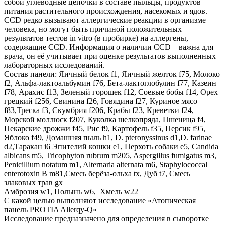
собой углеводные цепочки в составе пыльцы, продуктов
питания растительного происхождения, насекомых и ядов.
ССD редко вызывают аллергические реакции в организме
человека, но могут быть причиной положительных
результатов тестов in vitro (в пробирке) на аллергены,
содержащие CCD. Информация о наличии CCD – важна для
врача, он её учитывает при оценке результатов выполненных
лабораторных исследований.
Состав панели: Яичный белок f1, Яичный желток f75, Молоко
f2, Альфа-лактоальбумин f76, Бета-лактоглобулин f77, Казеин
f78, Арахис f13, Зеленый горошек f12, Соевые бобы f14, Орех
грецкий f256, Свинина f26, Говядина f27, Куриное мясо
f83,Треска f3, Скумбрия f206, Крабы f23, Креветки f24,
Морской моллюск f207, Куколка шелкопряда, Пшеница f4,
Пекарские дрожжи f45, Рис f9, Картофель f35, Персик f95,
Яблоко f49, Домашняя пыль h1, D. pteronyssinus d1,D. farinae
d2,Таракан i6 Эпителий кошки e1, Перхоть собаки e5, Candida
albicans m5, Tricophyton rubrum m205, Aspergillus fumigatus m3,
Penicillium notatum m1, Alternaria alternata m6, Staphylococcal
enterotoxin B m81,Смесь берёза-ольха tx, Дуб t7, Смесь
злаковых трав gx
Амброзия w1, Полынь w6, Хмель w22
С какой целью выполняют исследование «Атопическая
панель PROTIA Allerqy-Q»
Исследование предназначено для определения в сыворотке