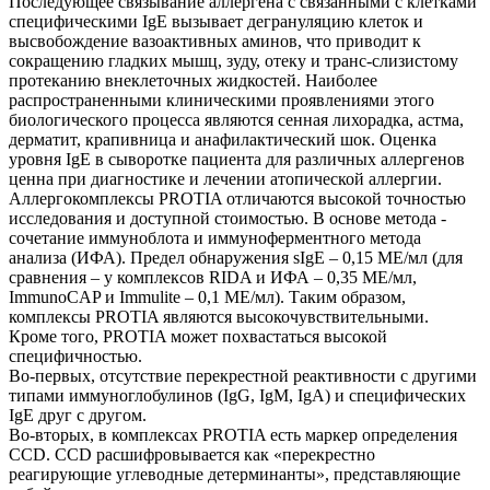
Последующее связывание аллергена с связанными с клетками
специфическими IgE вызывает дегрануляцию клеток и
высвобождение вазоактивных аминов, что приводит к
сокращению гладких мышц, зуду, отеку и транс-слизистому
протеканию внеклеточных жидкостей. Наиболее
распространенными клиническими проявлениями этого
биологического процесса являются сенная лихорадка, астма,
дерматит, крапивница и анафилактический шок. Оценка
уровня IgE в сыворотке пациента для различных аллергенов
ценна при диагностике и лечении атопической аллергии.
Аллергокомплексы PROTIA отличаются высокой точностью
исследования и доступной стоимостью. В основе метода -
сочетание иммуноблота и иммуноферментного метода
анализа (ИФА). Предел обнаружения sIgE – 0,15 МЕ/мл (для
сравнения – у комплексов RIDA и ИФА – 0,35 МЕ/мл,
ImmunoCAP и Immulite – 0,1 МЕ/мл). Таким образом,
комплексы PROTIA являются высокочувствительными.
Кроме того, PROTIA может похвастаться высокой
специфичностью.
Во-первых, отсутствие перекрестной реактивности с другими
типами иммуноглобулинов (IgG, IgM, IgA) и специфических
IgE друг с другом.
Во-вторых, в комплексах PROTIA есть маркер определения
CCD. ССD расшифровывается как «перекрестно
реагирующие углеводные детерминанты», представляющие