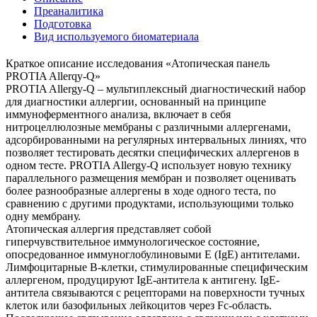
Преаналитика
Подготовка
Вид используемого биоматериала
Краткое описание исследования «Атопическая панель
PROTIA Allerqy-Q»
PROTIA Allergy-Q – мультиплексный диагностический набор
для диагностики аллергии, основанный на принципе
иммуноферментного анализа, включает в себя
нитроцеллюлозные мембраны с различными аллергенами,
адсорбированными на регулярных интервальных линиях, что
позволяет тестировать десятки специфических аллергенов в
одном тесте. PROTIA Allergy-Q использует новую технику
параллельного размещения мембран и позволяет оценивать
более разнообразные аллергены в ходе одного теста, по
сравнению с другими продуктами, использующими только
одну мембрану.
Атопическая аллергия представляет собой
гиперчувствительное иммунологическое состояние,
опосредованное иммуноглобулиновыми E (IgE) антителами.
Лимфоцитарные В-клетки, стимулированные специфическим
аллергеном, продуцируют IgE-антитела к антигену. IgE-
антитела связываются с рецепторами на поверхности тучных
клеток или базофильных лейкоцитов через Fc-область.