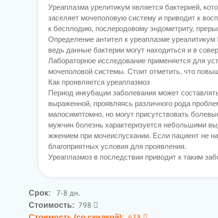
Уреаплазма урелитикум является бактерией, кото
заселяет мочеполовую систему и приводит к восп
к бесплодию, послеродовому эндометриту, прер
Определение антител к уреаплазме уреалитикум 
ведь данные бактерии могут находиться и в сове
Лабораторное исследование применяется для уст
мочеполовой системы. Стоит отметить, что повы
Как проявляется уреаплазмоз
Период инкубации заболевания может составлять 
выраженной, проявляясь различного рода проблем
малосимптомно, но могут присутствовать болевы
мужчин болезнь характеризуется небольшими выд
жжением при мочеиспускании. Если пациент не на
благоприятных условия для проявления.
Уреаплазмоз в последствии приводит к таким забо
7-8 дн.
Срок:
798
Стоимость:
638
Стоимость (со скидкой):