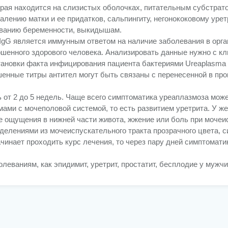
рая находится на слизистых оболочках, питательным субстрато
алению матки и ее придатков, сальпингиту, негонококовому уре
ыванию беременности, выкидышам.
IgG является иммунным ответом на наличие заболевания в орга
ршенного здорового человека. Анализировать данные нужно с к
ановки факта инфицирования пациента бактериями Ureaplasma u
шенные титры антител могут быть связаны с перенесенной в пр
от 2 до 5 недель. Чаще всего симптоматика уреаплазмоза може
ами с мочеполовой системой, то есть развитием уретрита. У же
е ощущения в нижней части живота, жжение или боль при мочеи
елениями из мочеиспускательного тракта прозрачного цвета, 
чинает проходить курс лечения, то через пару дней симптомати
леваниям, как эпидимит, уретрит, простатит, бесплодие у мужчи