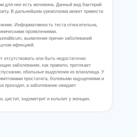
м для нее есть мочевина. Данный вид бактерий
триту. В дальнейшем уреаплазма может привести
низме. Информативность теста относительна,
линическими проявлениями.
realiticum, выявления причин заболеваний
ошлом ифекцией.
т отсутствовать или быть недостаточно
нщин заболевание, как правило, протекает
спускании, обильные выделения из влагалища. У
симптомами простатита, болевыми ощущениями и
ка проходит, а заболевание ожидает
н, цистит, эндометрит и кольпит у женщин.