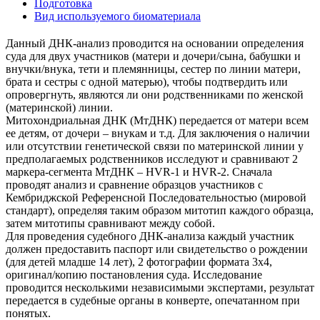
Подготовка
Вид используемого биоматериала
Данный ДНК-анализ проводится на основании определения
суда для двух участников (матери и дочери/сына, бабушки и
внучки/внука, тети и племянницы, сестер по линии матери,
брата и сестры с одной матерью), чтобы подтвердить или
опровергнуть, являются ли они родственниками по женской
(материнской) линии.
Митохондриальная ДНК (МтДНК) передается от матери всем
ее детям, от дочери – внукам и т.д. Для заключения о наличии
или отсутствии генетической связи по материнской линии у
предполагаемых родственников исследуют и сравнивают 2
маркера-сегмента МтДНК – HVR-1 и HVR-2. Сначала
проводят анализ и сравнение образцов участников с
Кембриджской Референсной Последовательностью (мировой
стандарт), определяя таким образом митотип каждого образца,
затем митотипы сравнивают между собой.
Для проведения судебного ДНК-анализа каждый участник
должен предоставить паспорт или свидетельство о рождении
(для детей младше 14 лет), 2 фотографии формата 3х4,
оригинал/копию постановления суда. Исследование
проводится несколькими независимыми экспертами, результат
передается в судебные органы в конверте, опечатанном при
понятых.