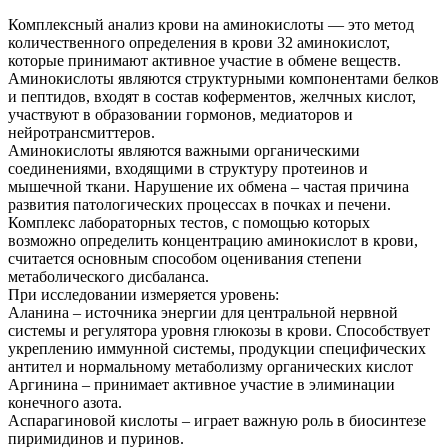
Комплексный анализ крови на аминокислоты — это метод
количественного определения в крови 32 аминокислот,
которые принимают активное участие в обмене веществ.
Аминокислоты являются структурными компонентами белков
и пептидов, входят в состав коферментов, желчных кислот,
участвуют в образовании гормонов, медиаторов и
нейротрансмиттеров.
Аминокислоты являются важными органическими
соединениями, входящими в структуру протеинов и
мышечной ткани. Нарушение их обмена – частая причина
развития патологических процессах в почках и печени.
Комплекс лабораторных тестов, с помощью которых
возможно определить концентрацию аминокислот в крови,
считается основным способом оценивания степени
метаболического дисбаланса.
При исследовании измеряется уровень:
Аланина – источника энергии для центральной нервной
системы и регулятора уровня глюкозы в крови. Способствует
укреплению иммунной системы, продукции специфических
антител и нормальному метаболизму органических кислот
Аргинина – принимает активное участие в элиминации
конечного азота.
Аспарагиновой кислоты – играет важную роль в биосинтезе
пиримидинов и пуринов.