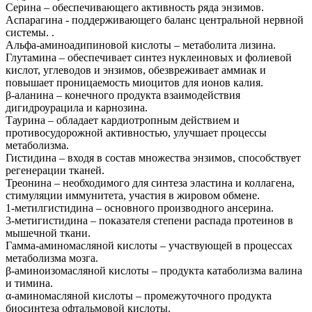
Серина – обеспечивающего активность ряда энзимов.
Аспарагина - поддерживающего баланс центральной нервной
системы. .
Альфа-аминоадипиновой кислоты – метаболита лизина.
Глутамина – обеспечивает синтез нуклеиновых и фолиевой
кислот, углеводов и энзимов, обезвреживает аммиак и
повышает проницаемость миоцитов для ионов калия.
β-аланина – конечного продукта взаимодействия
дигидроурацила и карнозина.
Таурина – обладает кардиотропным действием и
противосудорожной активностью, улучшает процессы
метаболизма.
Гистидина – входя в состав множества энзимов, способствует
регенерации тканей.
Треонина – необходимого для синтеза эластина и коллагена,
стимуляции иммунитета, участия в жировом обмене.
1-метилгистидина – основного производного ансерина.
3-метигистидина – показателя степени распада протеинов в
мышечной ткани.
Гамма-аминомасляной кислоты – участвующей в процессах
метаболизма мозга.
β-аминоизомасляной кислоты – продукта катаболизма валина
и тимина.
α-аминомасляной кислоты – промежуточного продукта
биосинтеза офтальмовой кислоты.