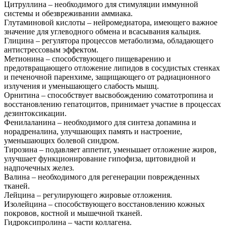
Цитруллина – необходимого для стимуляции иммунной
системы и обезвреживании аммиака.
Глутаминовой кислоты – нейромедиатора, имеющего важное
значение для углеводного обмена и всасывания кальция.
Глицина – регулятора процессов метаболизма, обладающего
антистрессовым эффектом.
Метионина – способствующего пищеварению и
предотвращающего отложение липидов в сосудистых стенках
и печеночной паренхиме, защищающего от радиационного
излучения и уменьшающего слабость мышц.
Орнитина – способствует высвобождению соматотропина и
восстановлению гепатоцитов, принимает участие в процессах
дезинтоксикации.
Фенилаланина – необходимого для синтеза допамина и
норадреналина, улучшающих память и настроение,
уменьшающих болевой синдром.
Тирозина – подавляет аппетит, уменьшает отложение жиров,
улучшает функционирование гипофиза, щитовидной и
надпочечных желез.
Валина – необходимого для регенерации поврежденных
тканей.
Лейцина – регулирующего жировые отложения.
Изолейцина – способствующего восстановлению кожных
покровов, костной и мышечной тканей.
Гидроксипролина – части коллагена.