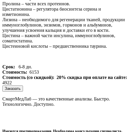
Пролина – части всех протеинов.
Цистатионина – регулятора биосинтеза серина и
изметионина.
Лизина – необходимого для регенерации тканей, продукции
иммуноглобулинов, энзимов, гормонов и альбуминов,
улучшения усвоения кальция и доставки его в кости.
Цистина – важной части инсулина, иммуноглобулинов,
соматостатина.
Цистеиновой кислоты – предшественника таурина.
Срок:
6-8 дн.
Стоимость:
6153
Стоимость (со скидкой):
20% скидка при оплате на сайте:
4922
Заказать
СмартМедЛаб — это качественные анализы. Быстро.
Технологично. Доступно.
Имеются противопоказания. Необходима консультация специалиста.