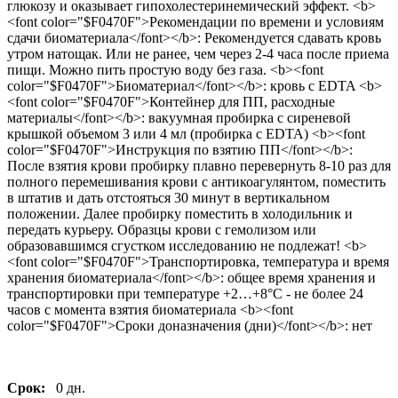
глюкозу и оказывает гипохолестеринемический эффект. <b>
<font color="$F0470F">Рекомендации по времени и условиям
сдачи биоматериала</font></b>: Рекомендуется сдавать кровь
утром натощак. Или не ранее, чем через 2-4 часа после приема
пищи. Можно пить простую воду без газа. <b><font
color="$F0470F">Биоматериал</font></b>: кровь с EDTA <b>
<font color="$F0470F">Контейнер для ПП, расходные
материалы</font></b>: вакуумная пробирка с сиреневой
крышкой объемом 3 или 4 мл (пробирка с EDTA) <b><font
color="$F0470F">Инструкция по взятию ПП</font></b>:
После взятия крови пробирку плавно перевернуть 8-10 раз для
полного перемешивания крови с антикоагулянтом, поместить
в штатив и дать отстояться 30 минут в вертикальном
положении. Далее пробирку поместить в холодильник и
передать курьеру. Образцы крови с гемолизом или
образовавшимся сгустком исследованию не подлежат! <b>
<font color="$F0470F">Транспортировка, температура и время
хранения биоматериала</font></b>: общее время хранения и
транспортировки при температуре +2…+8°С - не более 24
часов с момента взятия биоматериала <b><font
color="$F0470F">Сроки доназначения (дни)</font></b>: нет
Срок:
0 дн.