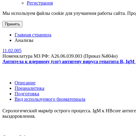
Регистрация
Мы используем файлы cookie для улучшения работы сайта. Прод
Принять
Главная страница
Анализы
11.02.005
Номенклатура МЗ РФ: A26.06.039.003 (Приказ №804н)
Антитела к ядерному (cor) антигену вируса гепатита В, IgM
Описание
Преаналитика
Подготовка
Вид используемого биоматериала
Серологический маркёр острого процесса. IgM к HBсore антиг
выздоровления.