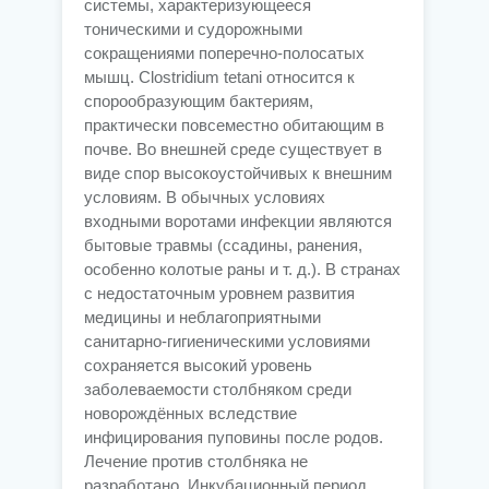
системы, характеризующееся
тоническими и судорожными
сокращениями поперечно-полосатых
мышц. Clostridium tetani относится к
спорообразующим бактериям,
практически повсеместно обитающим в
почве. Во внешней среде существует в
виде спор высокоустойчивых к внешним
условиям. В обычных условиях
входными воротами инфекции являются
бытовые травмы (ссадины, ранения,
особенно колотые раны и т. д.). В странах
с недостаточным уровнем развития
медицины и неблагоприятными
санитарно-гигиеническими условиями
сохраняется высокий уровень
заболеваемости столбняком среди
новорождённых вследствие
инфицирования пуповины после родов.
Лечение против столбняка не
разработано. Инкубационный период